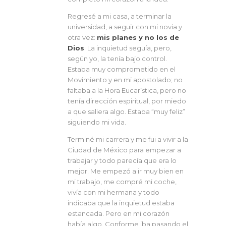
Regresé a mi casa, a terminar la
universidad, a seguir con mi novia y
otra vez:
mis planes y no los de
Dios
. La inquietud seguía, pero,
según yo, la tenía bajo control.
Estaba muy comprometido en el
Movimiento y en mi apostolado; no
faltaba a la Hora Eucarística, pero no
tenía dirección espiritual, por miedo
a que saliera algo. Estaba “muy feliz”
siguiendo mi vida.
Terminé mi carrera y me fui a vivir a la
Ciudad de México para empezar a
trabajar y todo parecía que era lo
mejor. Me empezó a ir muy bien en
mi trabajo, me compré mi coche,
vivía con mi hermana y todo
indicaba que la inquietud estaba
estancada. Pero en mi corazón
había algo. Conforme iba pasando el