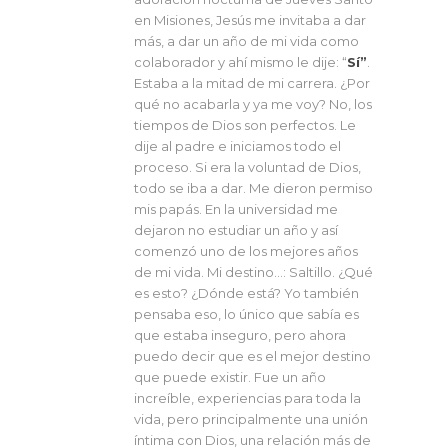
en Misiones, Jesús me invitaba a dar
más, a dar un año de mi vida como
colaborador y ahí mismo le dije: “
Sí”
.
Estaba a la mitad de mi carrera. ¿Por
qué no acabarla y ya me voy? No, los
tiempos de Dios son perfectos. Le
dije al padre e iniciamos todo el
proceso. Si era la voluntad de Dios,
todo se iba a dar. Me dieron permiso
mis papás. En la universidad me
dejaron no estudiar un año y así
comenzó uno de los mejores años
de mi vida. Mi destino…: Saltillo. ¿Qué
es esto? ¿Dónde está? Yo también
pensaba eso, lo único que sabía es
que estaba inseguro, pero ahora
puedo decir que es el mejor destino
que puede existir. Fue un año
increíble, experiencias para toda la
vida, pero principalmente una unión
íntima con Dios, una relación más de