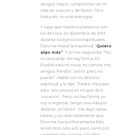
amigos. Mayor compromiso en mi
vida de oración y de Reino. Pero
hasta ahí, no más entregas.
Y vaya que nuestros planes no son
los de Dios. En diciembre de 2013
durante los Ejercicios Espirituales,
Dios me metió la inquietud: “
Quiero
algo más”
. Y yo me respondía: “No,
no se puede. No hay forma. En
Puebla está mi novia, mi carrera, mis
amigos. Perdón, Señor, pero no
puedo”. Hablé con mi director
espiritual, y le dije: “Padre, me pasa
esto. Veo una luz en mí que dice:
‘vocación’. Pero, no hay forma; yo
voy a regresar, tengo una vida por
delante, un futuro”. Me dejó varias
tareas, y yo veía claramente que
Dios me hacía infinitamente feliz
sirviéndolo sólo a Él, pero cerré por
completo mi corazón a la idea.