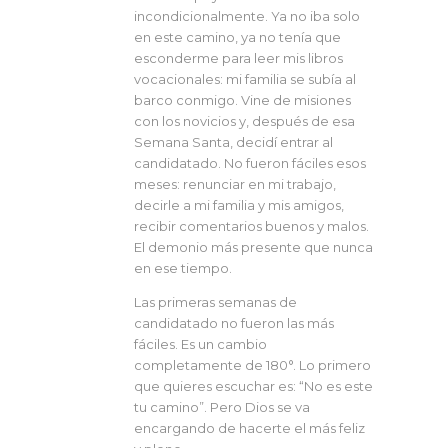
incondicionalmente. Ya no iba solo
en este camino, ya no tenía que
esconderme para leer mis libros
vocacionales: mi familia se subía al
barco conmigo. Vine de misiones
con los novicios y, después de esa
Semana Santa, decidí entrar al
candidatado. No fueron fáciles esos
meses: renunciar en mi trabajo,
decirle a mi familia y mis amigos,
recibir comentarios buenos y malos.
El demonio más presente que nunca
en ese tiempo.
Las primeras semanas de
candidatado no fueron las más
fáciles. Es un cambio
completamente de 180°. Lo primero
que quieres escuchar es: “No es este
tu camino”. Pero Dios se va
encargando de hacerte el más feliz