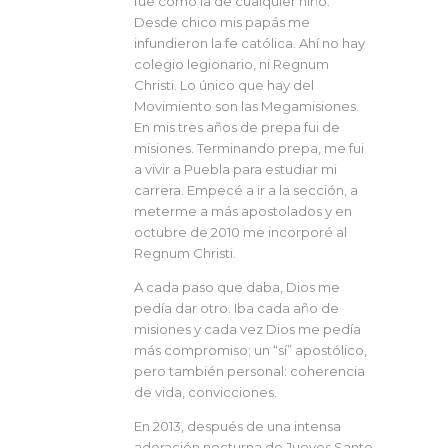
fue como la de cualquier niño.
Desde chico mis papás me
infundieron la fe católica. Ahí no hay
colegio legionario, ni Regnum
Christi. Lo único que hay del
Movimiento son las Megamisiones.
En mis tres años de prepa fui de
misiones. Terminando prepa, me fui
a vivir a Puebla para estudiar mi
carrera. Empecé a ir a la sección, a
meterme a más apostolados y en
octubre de 2010 me incorporé al
Regnum Christi.
A cada paso que daba, Dios me
pedía dar otro. Iba cada año de
misiones y cada vez Dios me pedía
más compromiso; un “sí” apostólico,
pero también personal: coherencia
de vida, convicciones.
En 2013, después de una intensa
adoración nocturna de Jueves Santo