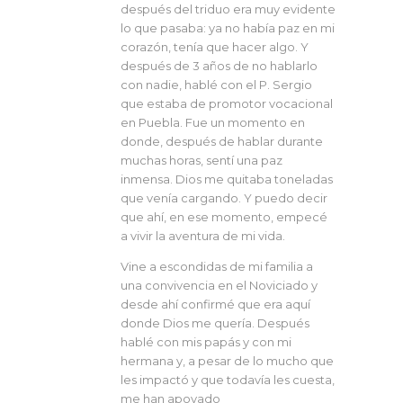
después del triduo era muy evidente
lo que pasaba: ya no había paz en mi
corazón, tenía que hacer algo. Y
después de 3 años de no hablarlo
con nadie, hablé con el P. Sergio
que estaba de promotor vocacional
en Puebla. Fue un momento en
donde, después de hablar durante
muchas horas, sentí una paz
inmensa. Dios me quitaba toneladas
que venía cargando. Y puedo decir
que ahí, en ese momento, empecé
a vivir la aventura de mi vida.
Vine a escondidas de mi familia a
una convivencia en el Noviciado y
desde ahí confirmé que era aquí
donde Dios me quería. Después
hablé con mis papás y con mi
hermana y, a pesar de lo mucho que
les impactó y que todavía les cuesta,
me han apoyado