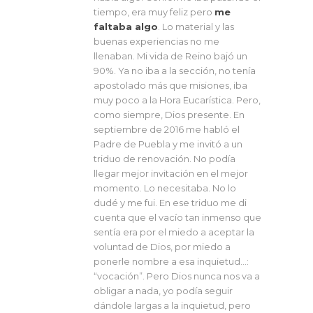
tiempo, era muy feliz pero
me
faltaba algo
. Lo material y las
buenas experiencias no me
llenaban. Mi vida de Reino bajó un
90%. Ya no iba a la sección, no tenía
apostolado más que misiones, iba
muy poco a la Hora Eucarística. Pero,
como siempre, Dios presente. En
septiembre de 2016 me habló el
Padre de Puebla y me invitó a un
triduo de renovación. No podía
llegar mejor invitación en el mejor
momento. Lo necesitaba. No lo
dudé y me fui. En ese triduo me di
cuenta que el vacío tan inmenso que
sentía era por el miedo a aceptar la
voluntad de Dios, por miedo a
ponerle nombre a esa inquietud…:
“vocación”. Pero Dios nunca nos va a
obligar a nada, yo podía seguir
dándole largas a la inquietud, pero