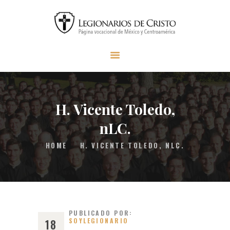
INICIO
SER LEGIONARIO
MISIÓN LC
MATERIAL
H. Vicente Toledo,
FAQS
nLC.
CONTACTO
HOME
H. VICENTE TOLEDO, NLC.
DONAR
PUBLICADO POR:
SOYLEGIONARIO
18