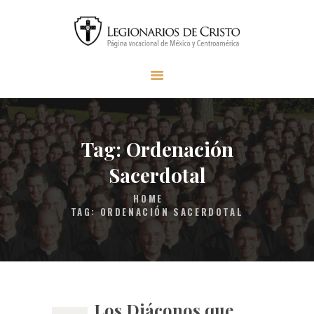
INICIO
SER LEGIONARIO
MISIÓN LC
MATERIAL
Tag: Ordenación
FAQS
Sacerdotal
CONTACTO
HOME
DONAR
TAG: ORDENACIÓN SACERDOTAL
Los Diáconos que