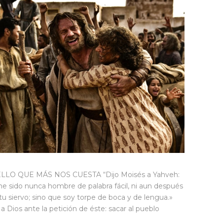
LO QUE MÁS NOS CUESTA “Dijo Moisés a Yahveh:
 he sido nunca hombre de palabra fácil, ni aun después
u siervo; sino que soy torpe de boca y de lengua.»
a Dios ante la petición de éste: sacar al pueblo