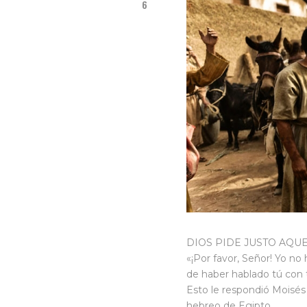
6
DIOS PIDE JUSTO AQUEL
«¡Por favor, Señor! Yo no
de haber hablado tú con t
Esto le respondió Moisés 
hebreo de Egipto.…