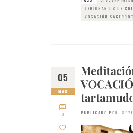
LEGIONARIOS DE CR
VOCACIÓN SACERDO
Meditació
05
VOCACIÓN
MAR
tartamudo”
PUBLICADO POR:
SOY
0