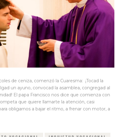
rcoles de ceniza, comenzó la Cuaresma: ¡Tocad la
lgad un ayuno, convocad la asamblea, congregad al
unidad! El papa Francisco nos dice que comienza con
rompeta que quiere llamarte la atención, casi
ra obligarnos a bajar el ritmo, a frenar con motor, a
NTO VOCACIONAL
INQUIETUD VOCACIONAL