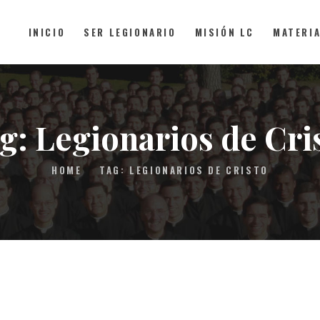
INICIO
SER LEGIONARIO
MISIÓN LC
MATERI
INICIO
SER LEGIONARIO
g: Legionarios de Cri
MISIÓN LC
HOME
TAG: LEGIONARIOS DE CRISTO
MATERIAL
FAQS
CONTACTO
DONAR