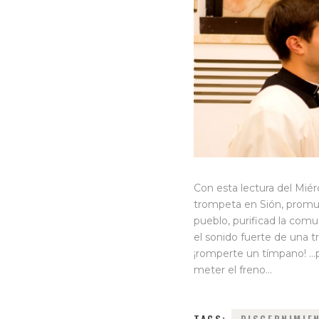
Con esta lectura del Mié
trompeta en Sión, promu
pueblo, purificad la com
el sonido fuerte de una t
¡romperte un tímpano! …pa
meter el freno…
TAGS:
DISCERNIMIE