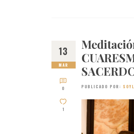
Meditació
13
CUARESM
MAR
SACERD
PUBLICADO POR:
SOY
0
1