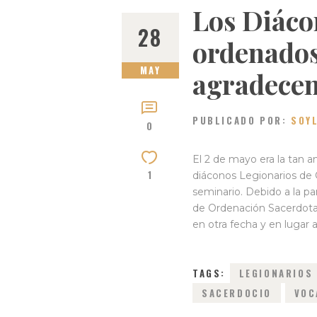
Los Diáco
28
ordenados
MAY
agradecen
PUBLICADO POR:
SOY
0
El 2 de mayo era la tan 
1
diáconos Legionarios de 
seminario. Debido a la 
de Ordenación Sacerdota
en otra fecha y en lugar
TAGS:
LEGIONARIOS
SACERDOCIO
VOC