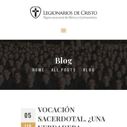
INICIO
SER LEGIONARIO
MISIÓN LC
MATERIAL
Blog
FAQS
HOME
ALL POSTS
BLOG
CONTACTO
DONAR
VOCACIÓN
05
SACERDOTAL, ¿UNA
FEB