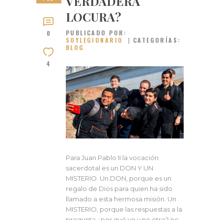
VERDADERA
LOCURA?
PUBLICADO POR:
0
SOYLEGIONARIO
CATEGORÍAS:
BLOG
4
Para Juan Pablo II la vocación
sacerdotal es un DON Y UN
MISTERIO. Un DON, porque es un
regalo de Dios para quien ha sido
llamado a esta hermosa misión. Un
MISTERIO, porque las respuestas a la
pregunta ¿por qué yo y no otro? no