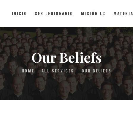
INICIO
SER LEGIONARIO
MISIÓN LC
MATERI
INICIO
SER LEGIONARIO
Our Beliefs
MISIÓN LC
HOME
ALL SERVICES
OUR BELIEFS
MATERIAL
FAQS
CONTACTO
DONAR