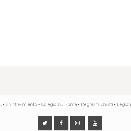
C
▪
En Movimiento
▪
Colegio LC Roma
▪
Regnum Christi
▪
Legiona