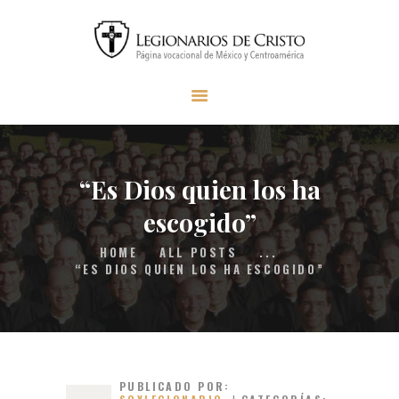
INICIO
SER LEGIONARIO
MISIÓN LC
MATERIAL
“Es Dios quien los ha
FAQS
escogido”
CONTACTO
HOME
ALL POSTS
...
DONAR
“ES DIOS QUIEN LOS HA ESCOGIDO”
PUBLICADO POR: