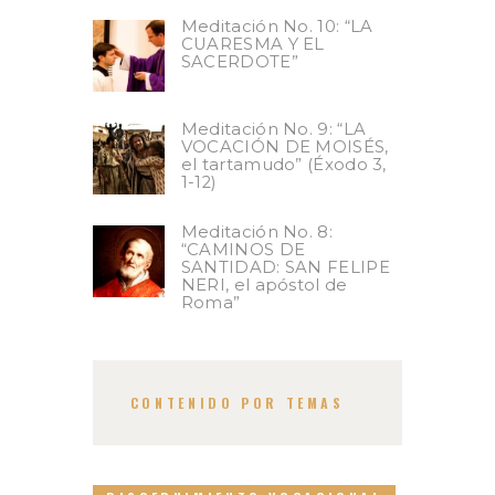
Meditación No. 10: “LA
CUARESMA Y EL
SACERDOTE”
Meditación No. 9: “LA
VOCACIÓN DE MOISÉS,
el tartamudo” (Éxodo 3,
1-12)
Meditación No. 8:
“CAMINOS DE
SANTIDAD: SAN FELIPE
NERI, el apóstol de
Roma”
CONTENIDO POR TEMAS