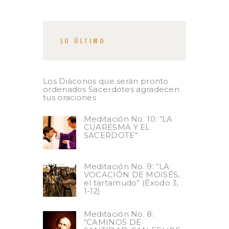
LO ÚLTIMO
Los Diáconos que serán pronto
ordenados Sacerdotes agradecen
tus oraciones
Meditación No. 10: “LA
CUARESMA Y EL
SACERDOTE”
Meditación No. 9: “LA
VOCACIÓN DE MOISÉS,
el tartamudo” (Éxodo 3,
1-12)
Meditación No. 8:
“CAMINOS DE