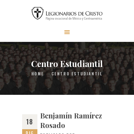
INICIO
SER LEGIONARIO
MISIÓN LC
MATERIAL
Centro Estudiantil
FAQS
HOME
CENTRO ESTUDIANTIL
CONTACTO
DONAR
Benjamín Ramírez
18
Rosado
DIC