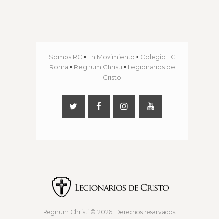
Somos RC
▪
En Movimiento
▪
Colegio LC
Roma
▪
Regnum Christi
▪
Legionarios de
Cristo
Regnum Christi
© 2026. Derechos reservados.