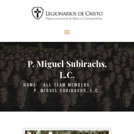
INICIO
SER LEGIONARIO
MISIÓN LC
MATERIAL
P. Miguel Subirachs,
FAQS
L.C.
CONTACTO
HOME
ALL TEAM MEMBERS
...
DONAR
P. MIGUEL SUBIRACHS, L.C.