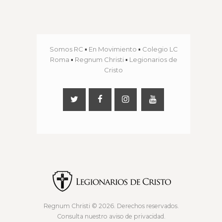
Somos RC
▪
En Movimiento
▪
Colegio LC
Roma
▪
Regnum Christi
▪
Legionarios de
Cristo
Regnum Christi
© 2026. Derechos reservados.
Consulta nuestro
aviso de privacidad
.