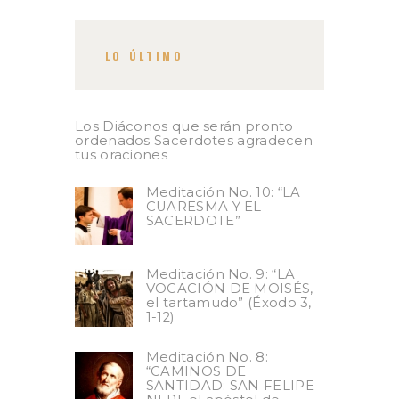
LO ÚLTIMO
Los Diáconos que serán pronto
ordenados Sacerdotes agradecen
tus oraciones
Meditación No. 10: “LA
CUARESMA Y EL
SACERDOTE”
Meditación No. 9: “LA
VOCACIÓN DE MOISÉS,
el tartamudo” (Éxodo 3,
1-12)
Meditación No. 8:
“CAMINOS DE
SANTIDAD: SAN FELIPE