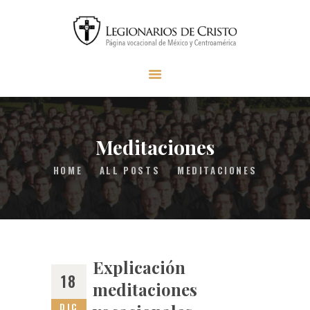
INICIO
SER LEGIONARIO
MISIÓN LC
MATERIAL
Meditaciones
FAQS
HOME
ALL POSTS
MEDITACIONES
CONTACTO
DONAR
Explicación
18
meditaciones
DIC