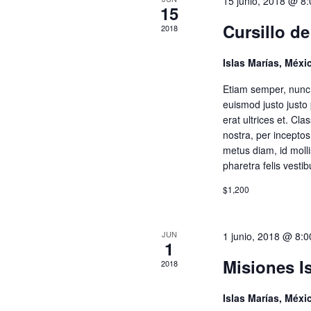
15 junio, 2018 @ 8
E
g
15
v
Cursillo d
2018
e
a
n
Islas Marías, Méx
t
c
o
Etiam semper, nunc vi
s
euismod justo justo 
p
i
erat ultrices et. Cla
a
nostra, per incepto
r
metus diam, id molli
ó
a
pharetra felis vest
l
d
$1,200
a
p
e
a
JUN
1 junio, 2018 @ 8:
l
1
a
v
Misiones I
2018
b
r
Islas Marías, Méx
a