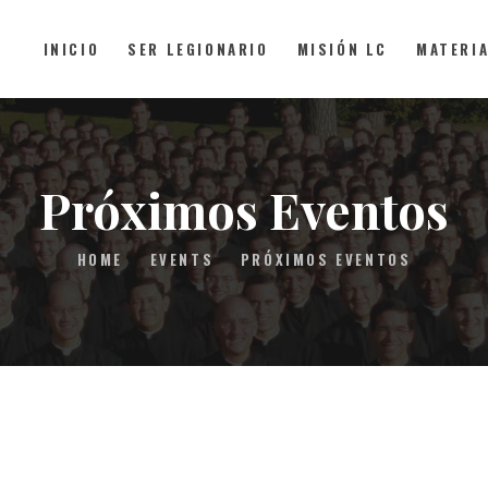
INICIO
SER LEGIONARIO
MISIÓN LC
MATERI
INICIO
SER LEGIONARIO
Próximos Eventos
MISIÓN LC
HOME
EVENTS
PRÓXIMOS EVENTOS
MATERIAL
FAQS
CONTACTO
DONAR