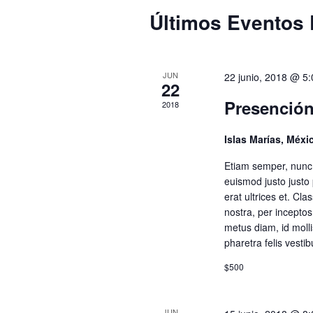
a
c
Últimos Eventos
e
p
i
a
o
l
d
n
a
JUN
22 junio, 2018 @ 5
a
22
b
r
a
Presención
r
2018
f
a
e
y
c
Islas Marías, Méx
c
l
h
Etiam semper, nunc vi
n
a
a
euismod justo justo 
v
.
erat ultrices et. Cla
e
a
nostra, per incepto
.
metus diam, id molli
B
pharetra felis vest
v
u
s
$500
e
c
a
JUN