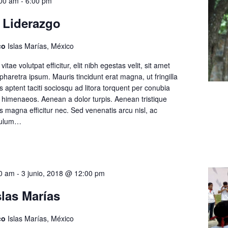
:00 am
-
6:00 pm
e Liderazgo
ico
Islas Marías, México
tae volutpat efficitur, elit nibh egestas velit, sit amet
pharetra ipsum. Mauris tincidunt erat magna, ut fringilla
ss aptent taciti sociosqu ad litora torquent per conubia
s himenaeos. Aenean a dolor turpis. Aenean tristique
s magna efficitur nec. Sed venenatis arcu nisl, ac
ibulum…
00 am
-
3 junio, 2018 @ 12:00 pm
slas Marías
ico
Islas Marías, México