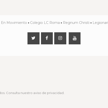
▪
En Movimiento
▪
Colegio LC Roma
▪
Regnum Christi
▪
Legionari
os. Consulta nuestro
aviso de privacidad
.