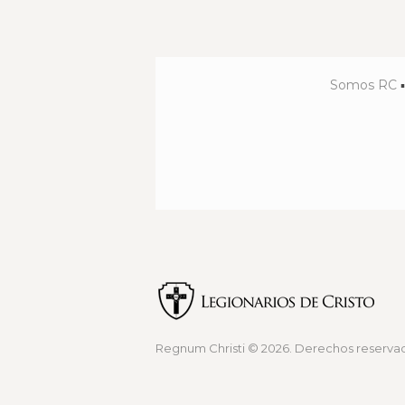
e
n
Somos RC
t
o
s
Regnum Christi
© 2026. Derechos reservad