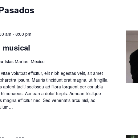
 Pasados
:00 am
-
8:00 pm
 musical
ico
Islas Marías, México
tae volutpat efficitur, elit nibh egestas velit, sit amet
pharetra ipsum. Mauris tincidunt erat magna, ut fringilla
ss aptent taciti sociosqu ad litora torquent per conubia
s himenaeos. Aenean a dolor turpis. Aenean tristique
s magna efficitur nec. Sed venenatis arcu nisl, ac
ibulum…