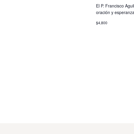
i
c
El P. Francisco Aguil
s
l
oración y esperanza
a
$4,800
v
t
e
.
a
s
d
e
E
v